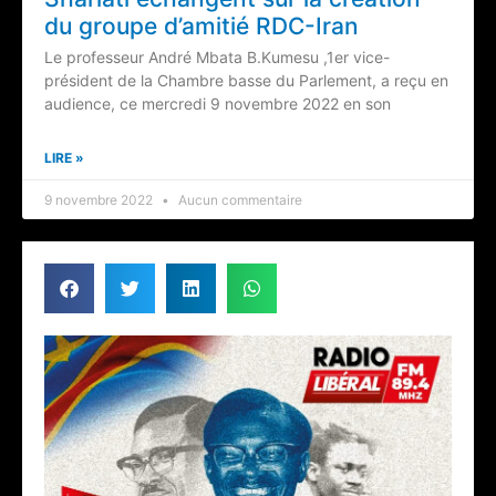
du groupe d’amitié RDC-Iran
Le professeur André Mbata B.Kumesu ,1er vice-
président de la Chambre basse du Parlement, a reçu en
audience, ce mercredi 9 novembre 2022 en son
LIRE »
9 novembre 2022
Aucun commentaire