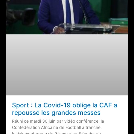
Sport : La Covid-19 oblige la CAF a
repoussé les grandes messes
Réuni ce mardi 30 juin par vidéo conférence, la
Confédération Africaine de Football a tranché.
Initialement prévu du 9 janvier au 6 février au