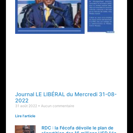
Journal LE LIBÉRAL du Mercredi 31-08-
2022
31 août 2022
Aucun commentaire
Lire l'article
RDC : la Fécofa dévoile le plan de