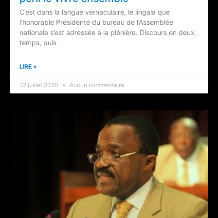
C’est dans la langue vernaculaire, le lingala que
l’honorable Présidente du bureau de l’Assemblée
nationale s’est adressée à la plénière. Discours en deux
temps, puis
LIRE »
22 juillet 2020
Aucun commentaire