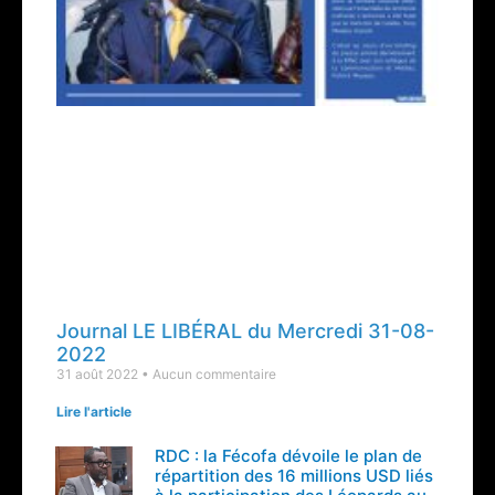
Journal LE LIBÉRAL du Mercredi 31-08-
2022
31 août 2022
Aucun commentaire
Lire l'article
RDC : la Fécofa dévoile le plan de
répartition des 16 millions USD liés